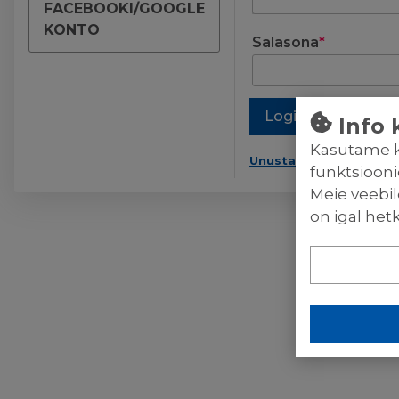
FACEBOOKI/GOOGLE
KONTO
Salasõna
*
Logi sisse
Regi
Info 
Kasutame kü
Unustasid salasõna?
funktsiooni
Meie veebil
on igal het