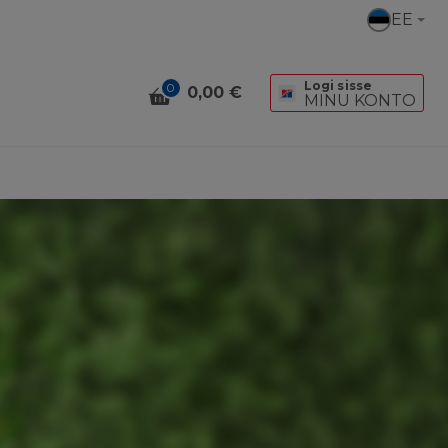
EE
Logi sisse
0
0,00 €
MINU KONTO