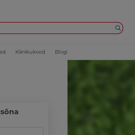
Liigu sisu juurde
ed
Kliinikukood
Blogi
asõna