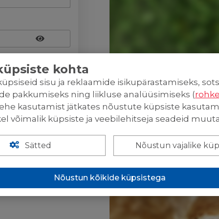
streeri
küpsiste kohta
psiseid sisu ja reklaamide isikupärastamiseks, sot
de pakkumiseks ning liikluse analüüsimiseks (
rohke
ehe kasutamist jätkates nõustute küpsiste kasutami
kel võimalik küpsiste ja veebilehitseja seadeid muuta
Nõustun vajalike küp
Sätted
Nõustun kõikide küpsistega