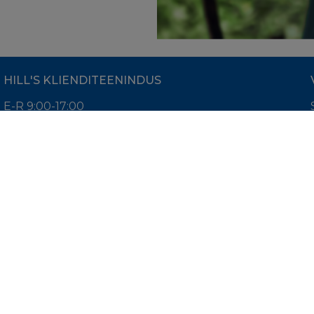
HILL'S KLIENDITEENINDUS
E-R 9:00-17:00
info@hills.ee
AS Magnum Veterinaaria
Reg nr. 10007517
KMKR: EE100442270
Vae 16, Laagri, Harjumaa