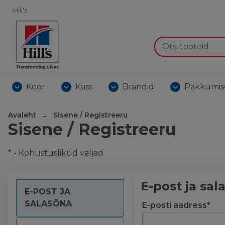
Hill's
Koer
Kass
Brändid
Pakkumis
Avaleht
Sisene / Registreeru
Sisene / Registreeru
* - Kohustuslikud väljad
E-post ja sal
E-POST JA
SALASÕNA
E-posti aadress
*