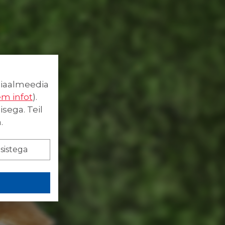
siaalmeedia
m infot
).
sega. Teil
.
sistega