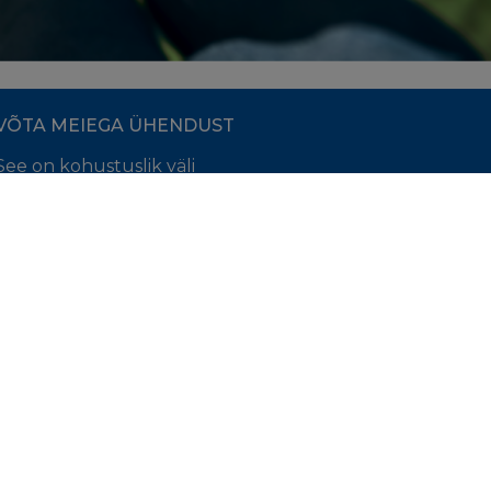
VÕTA MEIEGA ÜHENDUST
See on kohustuslik väli
Nimi
*
E-posti aadress
*
Kirjuta küsimus siia
*